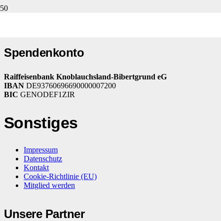
{gallery}2012-09-20 Aktuelles aus dem Kinderdorf{/gallery}
Spendenkonto
Raiffeisenbank Knoblauchsland-Bibertgrund eG
IBAN
DE93760696690000007200
BIC
GENODEF1ZIR
Sonstiges
Impressum
Datenschutz
Kontakt
Cookie-Richtlinie (EU)
Mitglied werden
Unsere Partner