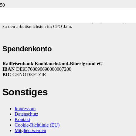
Es ist bereits Mai und Zeit für einen neuen Bericht über unser
Kinderdorf im Landbezirk Dhading. Die letzten Wochen waren
voller Ereignisse, denn die Monate März und April gehören seit jeher
zu den arbeitsreichsten im CFO-Jahr.
Spendenkonto
Raiffeisenbank Knoblauchsland-Bibertgrund eG
IBAN
DE93760696690000007200
BIC
GENODEF1ZIR
Sonstiges
Impressum
Datenschutz
Kontakt
Cookie-Richtlinie (EU)
Mitglied werden