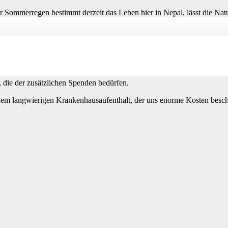
Sommerregen bestimmt derzeit das Leben hier in Nepal, lässt die Natu
. Zusammenfassend kann man sagen: Das Kinderdorf ist zwei Jahre nach
 der Bauarbeiten wird in diesem Herbst zu Ende gebracht werden, so z
nicht möglich gewesen und die Dankbarkeit und Freude darüber sind gro
die der zusätzlichen Spenden bedürfen.
inem langwierigen Krankenhausaufenthalt, der uns enorme Kosten besche