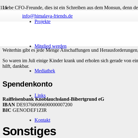
Liebe CFO-Freunde, dies ist ein Schreiben aus dem Monsun, denn der 
erstrahlen.
info@himalaya-friends.de
Projekte
Unsere Kinder haben kurze Sommerferien und genießen die freie Zeit
An Details im täglichen Ablauf wird weiterhin gefeilt. Der Großteil
untergebracht sind. Ohne Ihre Hilfe und Unterstützung wäre all das 
Mitglied werden
Weiterhin gibt es jede Menge Anschaffungen und Herausforderungen, 
So waren im Juli einige Kinder krank und erholen sich gerade von e
hilft, dankbar.
Mediathek
Spendenkonto
Links
Raiffeisenbank Knoblauchsland-Bibertgrund eG
IBAN
DE93760696690000007200
BIC
GENODEF1ZIR
Kontakt
Sonstiges