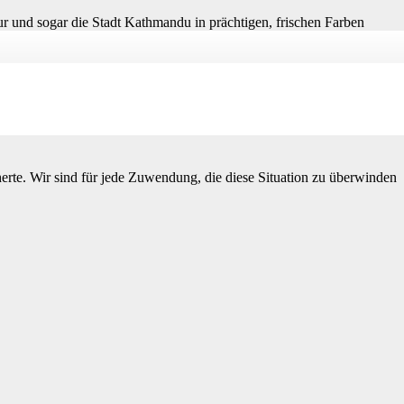
r und sogar die Stadt Kathmandu in prächtigen, frischen Farben
 Einzug der Kinder gut etabliert.
.B. die Vergrößerung des Gebäudes, in welchem die Kühe und Büffel
ß.
rte. Wir sind für jede Zuwendung, die diese Situation zu überwinden