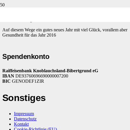
Wir, die Himalaya Friends
bedanken uns ganz herzlich bei allen
Freunden und Unterstützern, welche uns im vergangenen Jahr
wieder tatkräftig unterstützt haben.
Auf diesem Wege ein gutes neues Jahr mit viel Glück, vorallem aber
Gesundheit für das Jahr 2016
Spendenkonto
Raiffeisenbank Knoblauchsland-Bibertgrund eG
IBAN
DE93760696690000007200
BIC
GENODEF1ZIR
Sonstiges
Impressum
Datenschutz
Kontakt
Cookie-Richtlinie (EU)