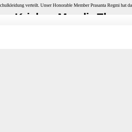
chulkleidung verteilt. Unser Honorable Member Prasanta Regmi hat 
ee Krishna Mandir Element
“