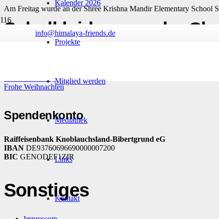
Kalender 2026
Am Freitag wurde an der Shree Krishna Mandir Elementary School S
Schulkleidung an der Shr
info@himalaya-friends.de
Projekte
Vorheriger Beitrag
Bericht in den Nürnberger Nachrichten – „Ihr Herz schlägt für Nepal
Nächster Beitrag
Mitglied werden
Frohe Weihnachten
Spendenkonto
Mediathek
Raiffeisenbank Knoblauchsland-Bibertgrund eG
IBAN
DE93760696690000007200
BIC
GENODEF1ZIR
Links
Sonstiges
Kontakt
Impressum