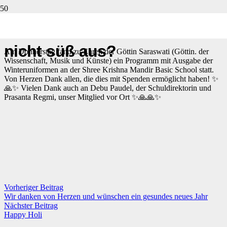
Sehen “unsere” Kleinen
nicht süß aus?
Am Donnerstag fand zu Ehren der Göttin Saraswati (Göttin. der
Wissenschaft, Musik und Künste) ein Programm mit Ausgabe der
Winteruniformen an der Shree Krishna Mandir Basic School statt.
Von Herzen Dank allen, die dies mit Spenden ermöglicht haben! ✨
🙏✨ Vielen Dank auch an Debu Paudel, der Schuldirektorin und
Prasanta Regmi, unser Mitglied vor Ort ✨🙏🙏✨
Vorheriger Beitrag
Wir danken von Herzen und wünschen ein gesundes neues Jahr
Nächster Beitrag
Happy Holi