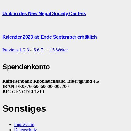
Umbau des New Nepal Society Centers
Kalender 2023 ab Ende September erhältlich
Previous
1
2
3
4
5
6
7
…
15
Weiter
Spendenkonto
Raiffeisenbank Knoblauchsland-Bibertgrund eG
IBAN
DE93760696690000007200
BIC
GENODEF1ZIR
Sonstiges
Impressum
Datenschutz